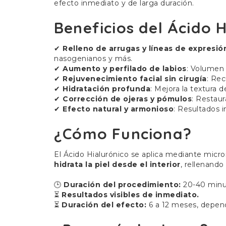
efecto inmediato y de larga duración.
Beneficios del Ácido 
✔
Relleno de arrugas y líneas de expresió
nasogenianos y más.
✔
Aumento y perfilado de labios
: Volumen 
✔
Rejuvenecimiento facial sin cirugía
: Rec
✔
Hidratación profunda
: Mejora la textura d
✔
Corrección de ojeras y pómulos
: Restaur
✔
Efecto natural y armonioso
: Resultados 
¿Cómo Funciona?
El Ácido Hialurónico se aplica mediante micro
hidrata la piel desde el interior
, rellenand
🕒
Duración del procedimiento:
20-40 minu
⏳
Resultados visibles de inmediato.
⏳
Duración del efecto:
6 a 12 meses, depend